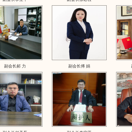
副会长郝 力
副会长傅 娟