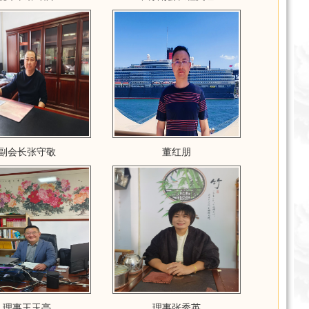
副会长张守敬
董红朋
理事王玉亭
理事张秀英